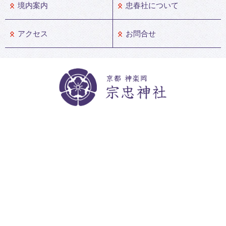
境内案内
忠春社について
アクセス
お問合せ
宗忠神社 黒住教神楽岡中教会所
〒606-8314 京都市左京区吉田下大路町63
Copyright©2016 MunetadaJinja. All Rights Reserved Designed. by
Tratto
Brain
.